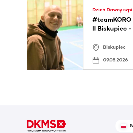
Ta sekcja zawiera treści przewijane w poziomie
Dzień Dawcy szpi
#teamKORO 
II Biskupiec 
Wielkich Ser
Biskupiec
09.08.2026
P