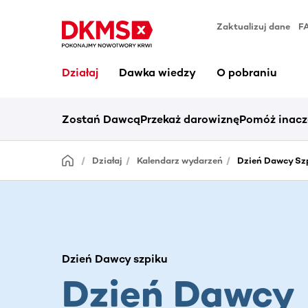
Zaktualizuj dane
F
Działaj
Dawka wiedzy
O pobraniu
Zostań Dawcą
Przekaż darowiznę
Pomóż inacz
Działaj
Kalendarz wydarzeń
Dzień Dawcy Sz
Dzień Dawcy szpiku
Dzień Dawcy