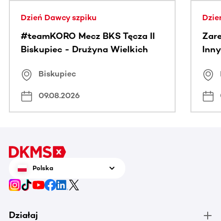
Dzień Dawcy szpiku
Dzie
#teamKORO Mecz BKS Tęcza II
Zare
Biskupiec - Drużyna Wielkich
Inny
Serc
Puc
Biskupiec
09.08.2026
Polska
Działaj