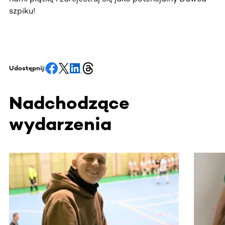
szpiku!
Udostępnij:
Nadchodzące
wydarzenia
Ta sekcja zawiera treści przewijane w poziomie. Użyj kl