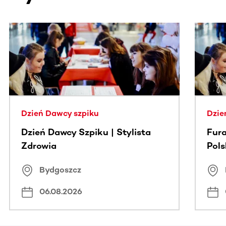
Ta sekcja zawiera treści przewijane w poziomie. Użyj kl
Dzień Dawcy szpiku
Dzie
Dzień Dawcy Szpiku | Stylista
Fura
Zdrowia
Pol
Bydgoszcz
06.08.2026