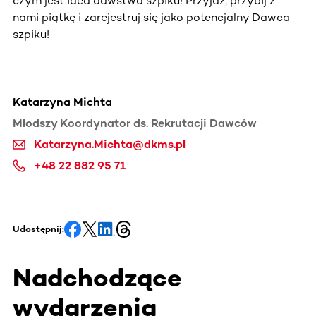
czym jest idea dawstwa szpiku! Przyjdź, przybij z
nami piątkę i zarejestruj się jako potencjalny Dawca
szpiku!
Katarzyna Michta
Młodszy Koordynator ds. Rekrutacji Dawców
Katarzyna.Michta@dkms.pl
+48 22 882 95 71
Udostępnij:
Nadchodzące
wydarzenia