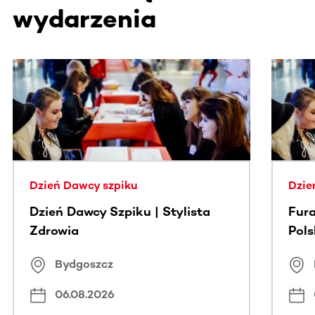
wydarzenia
Ta sekcja zawiera treści przewijane w poziomie. Użyj kl
Dzień Dawcy szpiku
Dzie
Dzień Dawcy Szpiku | Stylista
Fura
Zdrowia
Pol
Bydgoszcz
06.08.2026