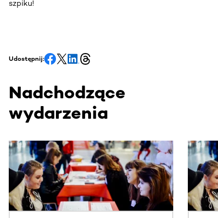
szpiku!
Udostępnij:
Nadchodzące
wydarzenia
Ta sekcja zawiera treści przewijane w poziomie. Użyj kl