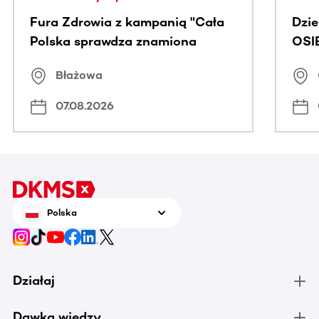
Fura Zdrowia z kampanią "Cała
Dzi
Polska sprawdza znamiona
OSI
Błażowa
07.08.2026
Polska
Działaj
Dawka wiedzy