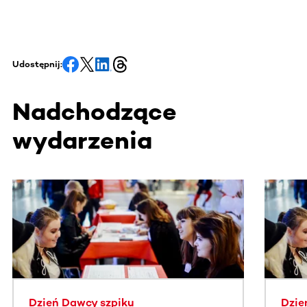
Udostępnij:
Nadchodzące
wydarzenia
Ta sekcja zawiera treści przewijane w poziomie. Użyj kl
Dzień Dawcy szpiku
Dzie