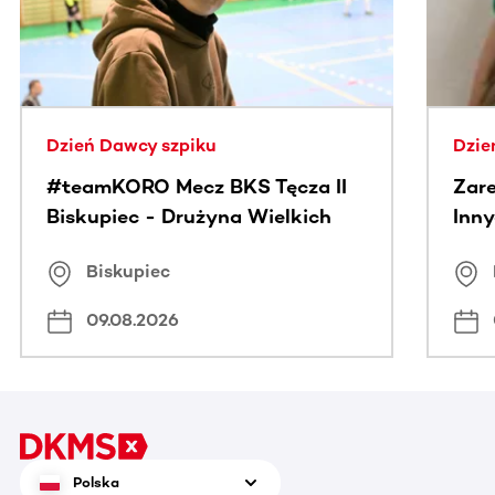
Dzień Dawcy szpiku
Dzie
#teamKORO Mecz BKS Tęcza II
Zare
Biskupiec - Drużyna Wielkich
Inny
Serc
Puc
Biskupiec
09.08.2026
Polska