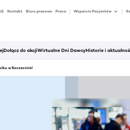
AQ
Kontakt
Biuro prasowe
Praca
Wsparcie Pacjentów
Sz
ej
Dołącz do akcji
Wirtualne Dni Dawcy
Historie i aktualnoś
iku w Szczecinie!