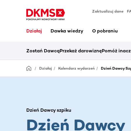
Zaktualizuj dane
F
Działaj
Dawka wiedzy
O pobraniu
Zostań Dawcą
Przekaż darowiznę
Pomóż inacz
Działaj
Kalendarz wydarzeń
Dzień Dawcy Szp
Dzień Dawcy szpiku
Dzień Dawcy