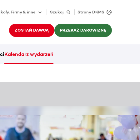
koły, Firmy & inne
Szukaj
Strony DKMS
ZOSTAŃ DAWCĄ
PRZEKAŻ DAROWIZNĘ
ci
Kalendarz wydarzeń