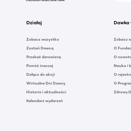
Działaj
Dawka 
Zobacz wszystko
Zobacz 
Zostań Dawcą
O Funda
Przekaż darowiznę
O nowotw
Pomóż inaczej
Nauka i 
Dołącz do akcji
O rejestr
Wirtualne Dni Dawcy
O Progra
Historie i aktualności
Zdrowy 
Kalendarz wydarzeń