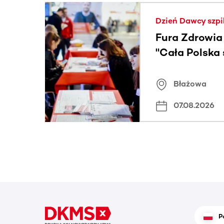
Ta sekcja zawiera treści przewijane w poziomie
Dzień Dawcy szpi
Fura Zdrowia
"Cała Polska
znamiona
Błażowa
07.08.2026
P