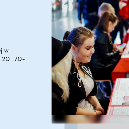
j w
 20 , 70-