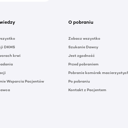
wiedzy
O pobraniu
wszystko
Zobacz wszystko
cji DKMS
Szukanie Dawcy
orach krwi
Jest zgodność
badania
Przed pobraniem
acji
Pobranie komórek macierzystyc
mie Wsparcia Pacjentów
Po pobraniu
Dawca
Kontakt z Pacjentem