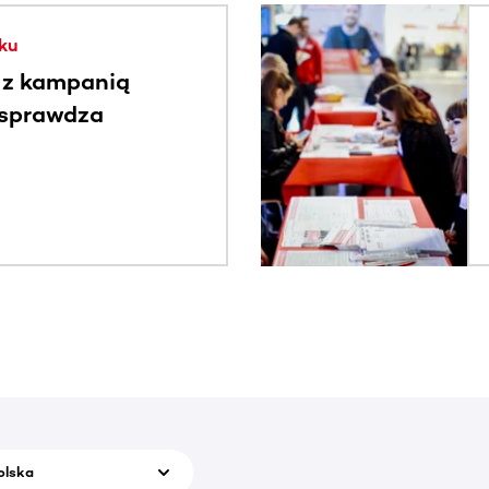
. Użyj klawisza Tab lub przesuń palcem, aby zobaczyć więce
ku
 z kampanią
 sprawdza
olska