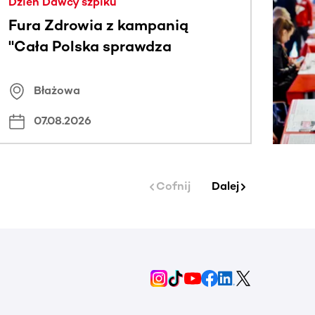
Dzień Dawcy szpiku
Fura Zdrowia z kampanią
"Cała Polska sprawdza
znamiona
Błażowa
07.08.2026
Cofnij
Dalej