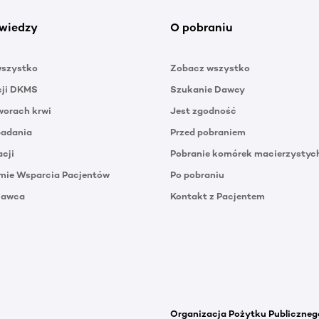
wiedzy
O pobraniu
wszystko
Zobacz wszystko
cji DKMS
Szukanie Dawcy
orach krwi
Jest zgodność
badania
Przed pobraniem
acji
Pobranie komórek macierzystyc
mie Wsparcia Pacjentów
Po pobraniu
Dawca
Kontakt z Pacjentem
Organizacja Pożytku Publiczneg