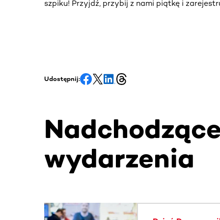
szpiku! Przyjdź, przybij z nami piątkę i zarejes
Udostępnij:
Nadchodząc
wydarzenia
Ta sekcja zawiera treści przewijane w poziomie