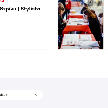
ku
zpiku | Stylista
olska