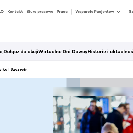
AQ
Kontakt
Biuro prasowe
Praca
Wsparcie Pacjentów
Sz
ej
Dołącz do akcji
Wirtualne Dni Dawcy
Historie i aktualnoś
iku | Szczecin