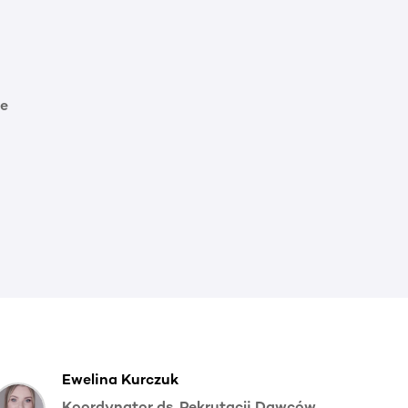
e
Ewelina Kurczuk
Koordynator ds. Rekrutacji Dawców