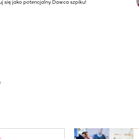
truj się jako potencjalny Dawca szpiku!
e
. Użyj klawisza Tab lub przesuń palcem, aby zobaczyć więce