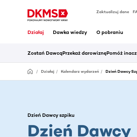
Zaktualizuj dane
F
Działaj
Dawka wiedzy
O pobraniu
Zostań Dawcą
Przekaż darowiznę
Pomóż inacz
Działaj
Kalendarz wydarzeń
Dzień Dawcy Szp
Dzień Dawcy szpiku
Dzień Dawcy