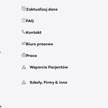
Zaktualizuj dane
FAQ
Kontakt
Biuro prasowe
h
Praca
Wsparcie Pacjentów
Szkoły, Firmy & inne
o