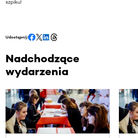
szpiku!
Udostępnij:
Nadchodzące
wydarzenia
Ta sekcja zawiera treści przewijane w poziomie. Użyj kl