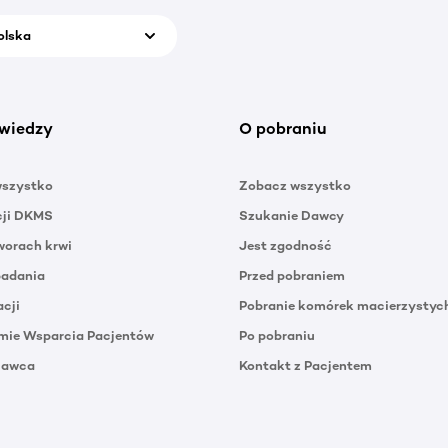
olska
wiedzy
O pobraniu
wszystko
Zobacz wszystko
cji DKMS
Szukanie Dawcy
orach krwi
Jest zgodność
badania
Przed pobraniem
acji
Pobranie komórek macierzystyc
mie Wsparcia Pacjentów
Po pobraniu
Dawca
Kontakt z Pacjentem