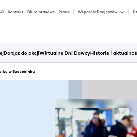
AQ
Kontakt
Biuro prasowe
Praca
Wsparcie Pacjentów
Sz
ej
Dołącz do akcji
Wirtualne Dni Dawcy
Historie i aktualnoś
piku w Szczecinku