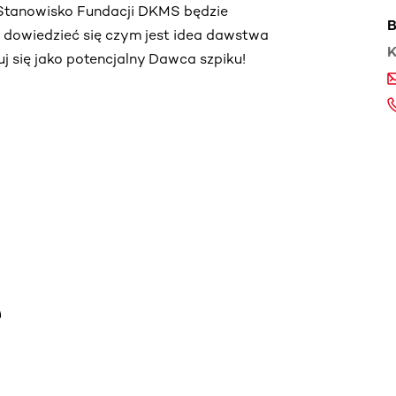
. Stanowisko Fundacji DKMS będzie
B
ą dowiedzieć się czym jest idea dawstwa
K
truj się jako potencjalny Dawca szpiku!
e