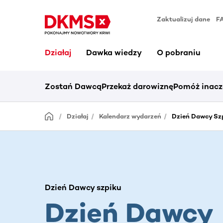
Zaktualizuj dane
F
Działaj
Dawka wiedzy
O pobraniu
Zostań Dawcą
Przekaż darowiznę
Pomóż inacz
Działaj
Kalendarz wydarzeń
Dzień Dawcy Sz
Dzień Dawcy szpiku
Dzień Dawcy