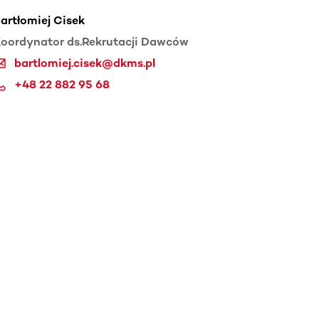
artłomiej Cisek
oordynator ds.Rekrutacji Dawców
bartlomiej.cisek@dkms.pl
+48 22 882 95 68