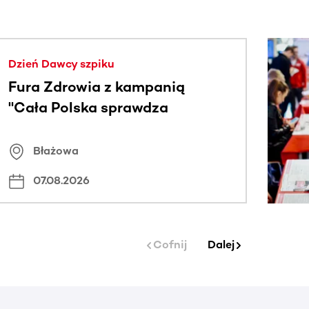
j.
Dzień Dawcy szpiku
Fura Zdrowia z kampanią
"Cała Polska sprawdza
znamiona
Błażowa
07.08.2026
Cofnij
Dalej