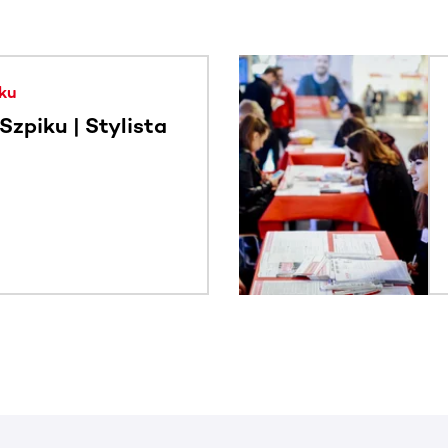
. Użyj klawisza Tab lub przesuń palcem, aby zobaczyć więce
ku
zpiku | Stylista