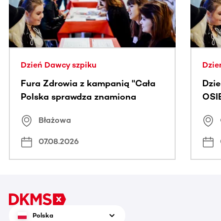
Dzień Dawcy szpiku
Dzie
Fura Zdrowia z kampanią "Cała
Dzi
Polska sprawdza znamiona
OSI
Błażowa
07.08.2026
Polska