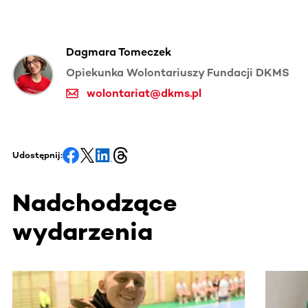
Dagmara Tomeczek
Opiekunka Wolontariuszy Fundacji DKMS
wolontariat@dkms.pl
Udostępnij:
Nadchodzące
wydarzenia
Ta sekcja zawiera treści przewijane w poziomie. Użyj kl