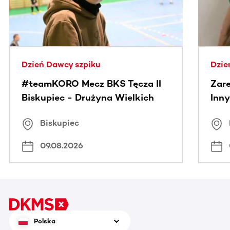
Dzień Dawcy szpiku
Dzie
#teamKORO Mecz BKS Tęcza II
Zare
Biskupiec - Drużyna Wielkich
Inny
Serc
Puc
Biskupiec
09.08.2026
Polska