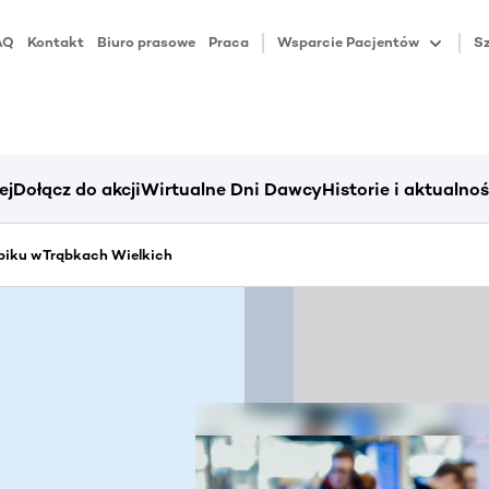
AQ
Kontakt
Biuro prasowe
Praca
Wsparcie Pacjentów
Sz
ej
Dołącz do akcji
Wirtualne Dni Dawcy
Historie i aktualnoś
piku w Trąbkach Wielkich