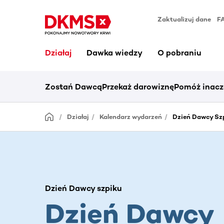
Zaktualizuj dane
F
Działaj
Dawka wiedzy
O pobraniu
Zostań Dawcą
Przekaż darowiznę
Pomóż inacz
Działaj
Kalendarz wydarzeń
Dzień Dawcy Sz
Dzień Dawcy szpiku
Dzień Dawcy