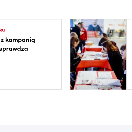
. Użyj klawisza Tab lub przesuń palcem, aby zobaczyć więce
ku
 z kampanią
 sprawdza