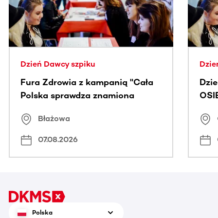
Dzień Dawcy szpiku
Dzie
Fura Zdrowia z kampanią "Cała
Dzi
Polska sprawdza znamiona
OSI
Błażowa
07.08.2026
Polska