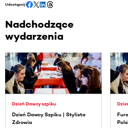
Udostępnij:
Nadchodzące
wydarzenia
Ta sekcja zawiera treści przewijane w poziomie. Użyj kl
Dzień Dawcy szpiku
Dzie
Dzień Dawcy Szpiku | Stylista
Fura
Zdrowia
Pol