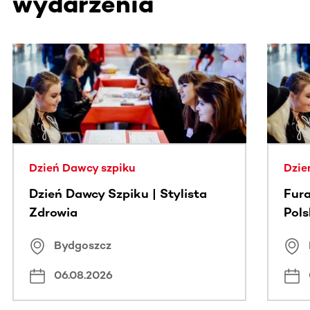
wydarzenia
Ta sekcja zawiera treści przewijane w poziomie. Użyj kl
Dzień Dawcy szpiku
Dzie
Dzień Dawcy Szpiku | Stylista
Fura
Zdrowia
Pol
Bydgoszcz
06.08.2026