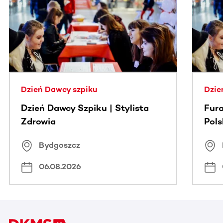
Ta sekcja zawiera treści przewijane w poziomie. Użyj kl
Dzień Dawcy szpiku
Dzie
Dzień Dawcy Szpiku | Stylista
Fura
Zdrowia
Pol
Bydgoszcz
06.08.2026