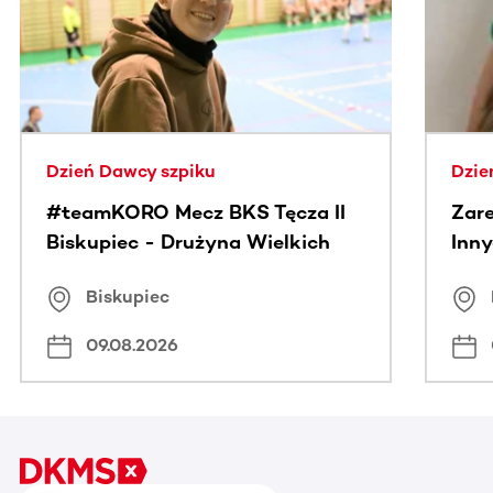
Dzień Dawcy szpiku
Dzie
#teamKORO Mecz BKS Tęcza II
Zare
Biskupiec - Drużyna Wielkich
Inny
Serc
Puc
Biskupiec
09.08.2026