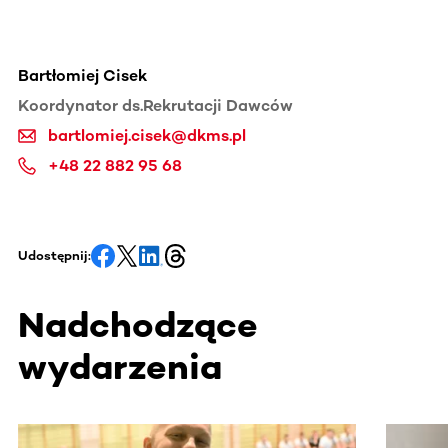
Bartłomiej Cisek
Koordynator ds.Rekrutacji Dawców
bartlomiej.cisek@dkms.pl
+48 22 882 95 68
Udostępnij:
Nadchodzące
wydarzenia
Ta sekcja zawiera treści przewijane w poziomie. Użyj kl