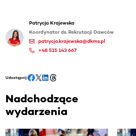
Patrycja Krajewska
Koordynator ds. Rekrutacji Dawców
patrycja.krajewska@dkms.pl
+48 515 143 667
Udostępnij:
Nadchodzące
wydarzenia
Ta sekcja zawiera treści przewijane w poziomie. Użyj kl