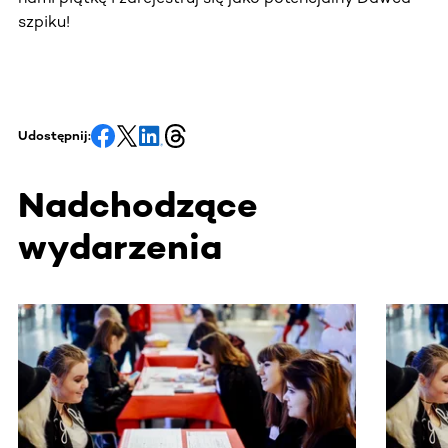
szpiku!
Udostępnij:
Nadchodzące
wydarzenia
Ta sekcja zawiera treści przewijane w poziomie. Użyj kl