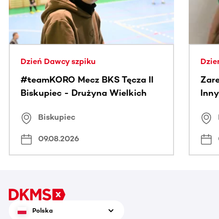
Dzień Dawcy szpiku
Dzie
#teamKORO Mecz BKS Tęcza II
Zare
Biskupiec - Drużyna Wielkich
Inny
Serc
Puc
Biskupiec
09.08.2026
Polska