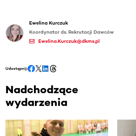
Ewelina Kurczuk
Koordynator ds. Rekrutacji Dawców
Ewelina.Kurczuk@dkms.pl
Udostępnij:
Nadchodzące
wydarzenia
Ta sekcja zawiera treści przewijane w poziomie. Użyj kl