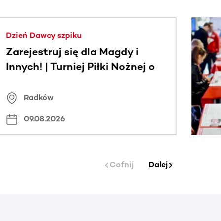
j.
Dzień Dawcy szpiku
Zarejestruj się dla Magdy i
Innych! | Turniej Piłki Nożnej o
Puchar Wójta Gminy Radków
Radków
09.08.2026
Cofnij
Dalej