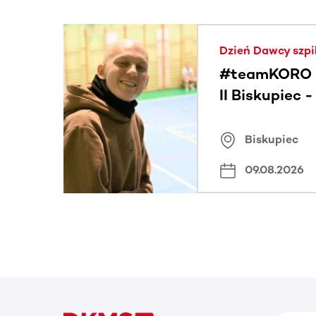
Ta sekcja zawiera treści przewijane w poziomie
Dzień Dawcy szpi
#teamKORO 
II Biskupiec 
Wielkich Ser
Biskupiec
09.08.2026