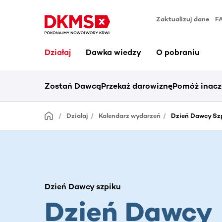
Zaktualizuj dane
F
Działaj
Dawka wiedzy
O pobraniu
Zostań Dawcą
Przekaż darowiznę
Pomóż inacz
Działaj
Kalendarz wydarzeń
Dzień Dawcy Sz
Dzień Dawcy szpiku
Dzień Dawcy