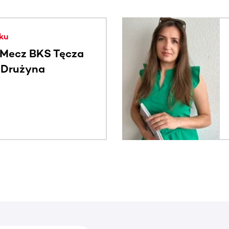
. Użyj klawisza Tab lub przesuń palcem, aby zobaczyć więce
ku
Mecz BKS Tęcza
- Drużyna
c