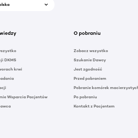
olska
wiedzy
O pobraniu
wszystko
Zobacz wszystko
cji DKMS
Szukanie Dawcy
orach krwi
Jest zgodność
badania
Przed pobraniem
acji
Pobranie komórek macierzystyc
mie Wsparcia Pacjentów
Po pobraniu
Dawca
Kontakt z Pacjentem