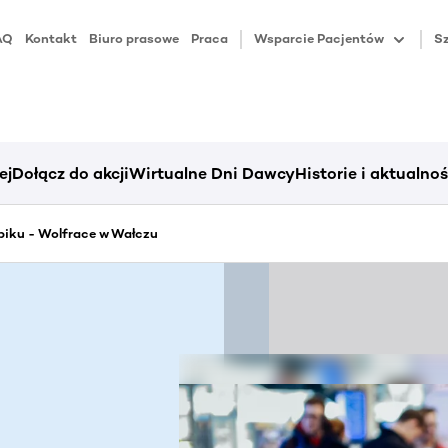
AQ
Kontakt
Biuro prasowe
Praca
Wsparcie Pacjentów
Sz
ej
Dołącz do akcji
Wirtualne Dni Dawcy
Historie i aktualnoś
piku - Wolfrace w Wałczu