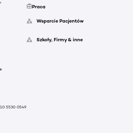
h
Praca
Wsparcie Pacjentów
Szkoły, Firmy & inne
o
010 5530 0549