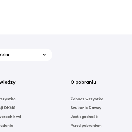
olska
wiedzy
O pobraniu
wszystko
Zobacz wszystko
cji DKMS
Szukanie Dawcy
orach krwi
Jest zgodność
badania
Przed pobraniem