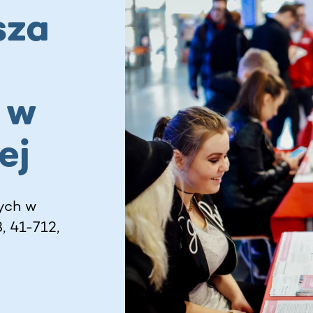
sza
 w
ej
ych w
, 41-712,