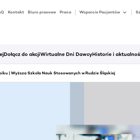
AQ
Kontakt
Biuro prasowe
Praca
Wsparcie Pacjentów
Sz
ej
Dołącz do akcji
Wirtualne Dni Dawcy
Historie i aktualnoś
iku | Wyższa Szkoła Nauk Stosowanych w Rudzie Śląskiej