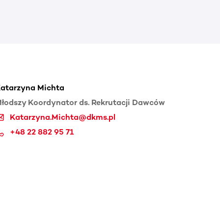
atarzyna Michta
łodszy Koordynator ds. Rekrutacji Dawców
Katarzyna.Michta@dkms.pl
+48 22 882 95 71