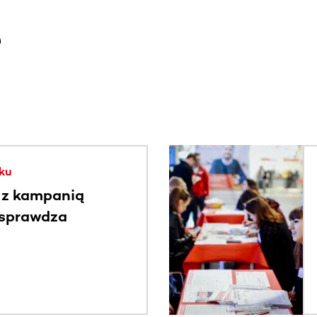
e
. Użyj klawisza Tab lub przesuń palcem, aby zobaczyć więce
ku
 z kampanią
 sprawdza