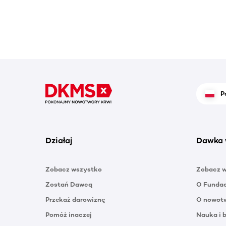
P
Działaj
Dawka 
Zobacz wszystko
Zobacz 
Zostań Dawcą
O Funda
Przekaż darowiznę
O nowotw
Pomóż inaczej
Nauka i 