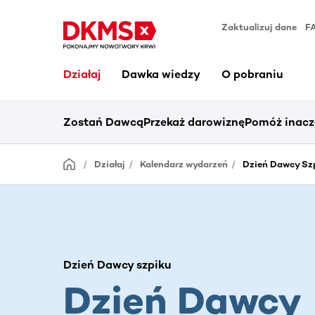
Zaktualizuj dane
F
Działaj
Dawka wiedzy
O pobraniu
Zostań Dawcą
Przekaż darowiznę
Pomóż inacz
Działaj
Kalendarz wydarzeń
Dzień Dawcy Szp
Dzień Dawcy szpiku
Dzień Dawcy