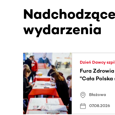
Nadchodząc
wydarzenia
Ta sekcja zawiera treści przewijane w poziomie
Dzień Dawcy szpi
Fura Zdrowia
"Cała Polska
znamiona
Błażowa
07.08.2026