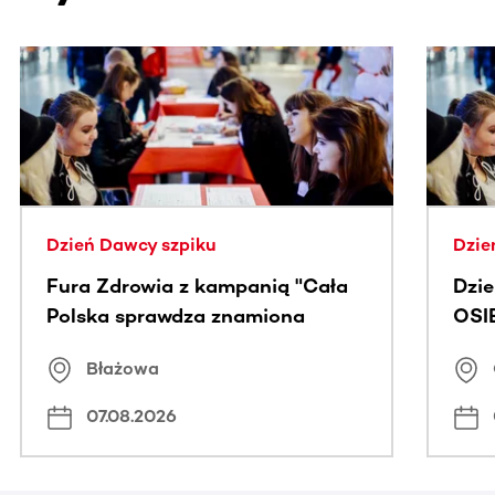
Ta sekcja zawiera treści przewijane w poziomie. Użyj kl
Dzień Dawcy szpiku
Dzie
Fura Zdrowia z kampanią "Cała
Dzi
Polska sprawdza znamiona
OSI
Błażowa
07.08.2026