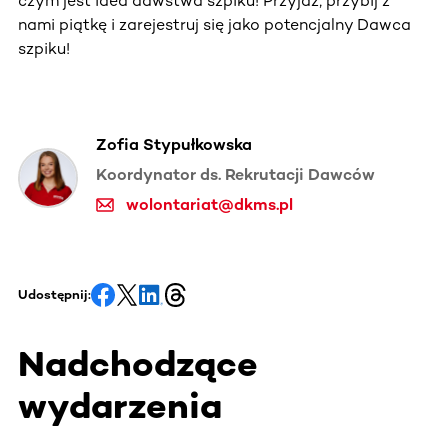
czym jest idea dawstwa szpiku! Przyjdź, przybij z
nami piątkę i zarejestruj się jako potencjalny Dawca
szpiku!
Zofia Stypułkowska
Koordynator ds. Rekrutacji Dawców
wolontariat@dkms.pl
Udostępnij:
Nadchodzące
wydarzenia