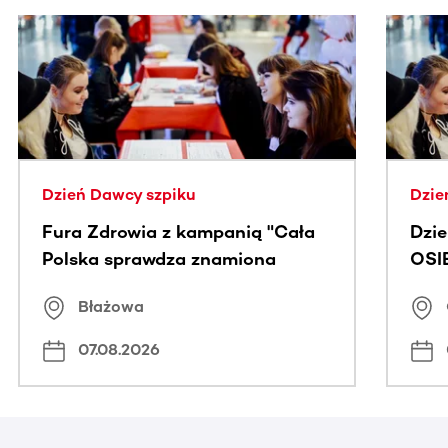
Ta sekcja zawiera treści przewijane w poziomie. Użyj kl
Dzień Dawcy szpiku
Dzie
Fura Zdrowia z kampanią "Cała
Dzi
Polska sprawdza znamiona
OSI
Błażowa
07.08.2026