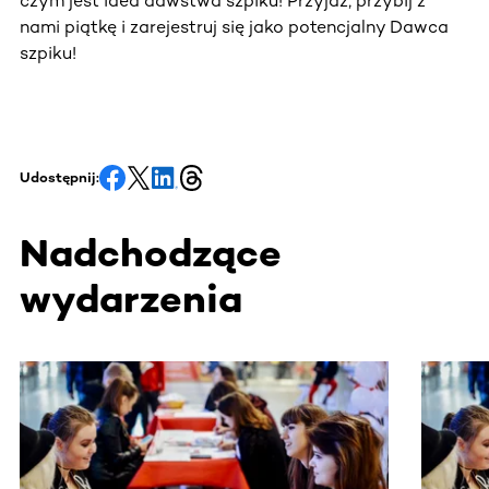
czym jest idea dawstwa szpiku! Przyjdź, przybij z
nami piątkę i zarejestruj się jako potencjalny Dawca
szpiku!
Udostępnij:
Nadchodzące
wydarzenia
Ta sekcja zawiera treści przewijane w poziomie. Użyj kl