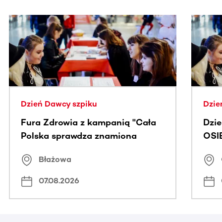
Ta sekcja zawiera treści przewijane w poziomie. Użyj kl
Dzień Dawcy szpiku
Dzie
Fura Zdrowia z kampanią "Cała
Dzi
Polska sprawdza znamiona
OSI
Błażowa
07.08.2026