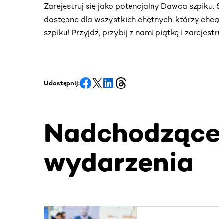
Zarejestruj się jako potencjalny Dawca szpiku
dostępne dla wszystkich chętnych, którzy chc
szpiku! Przyjdź, przybij z nami piątkę i zarejes
Udostępnij:
Nadchodząc
wydarzenia
Ta sekcja zawiera treści przewijane w poziomie