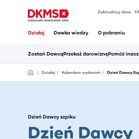
Zaktualizuj dane
F
Działaj
Dawka wiedzy
O pobraniu
Zostań Dawcą
Przekaż darowiznę
Pomóż inacz
Działaj
Kalendarz wydarzeń
Dzień Dawcy Szp
Dzień Dawcy szpiku
Dzień Dawcy