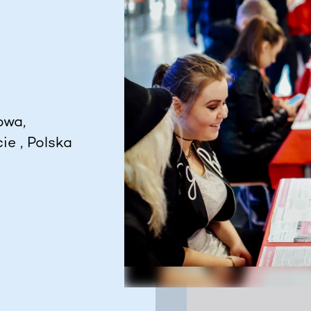
owa,
ie , Polska