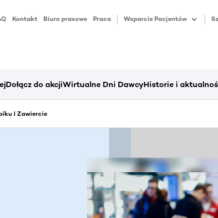
AQ
Kontakt
Biuro prasowe
Praca
Wsparcie Pacjentów
Sz
ej
Dołącz do akcji
Wirtualne Dni Dawcy
Historie i aktualnoś
iku I Zawiercie