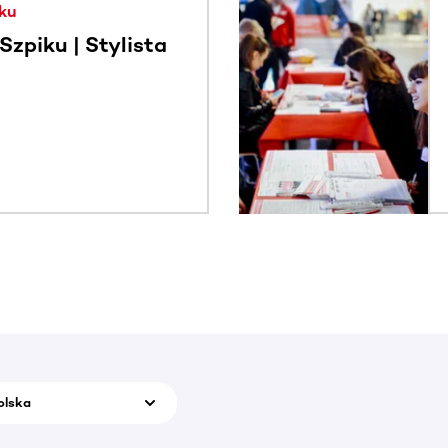
ku
zpiku | Stylista
olska