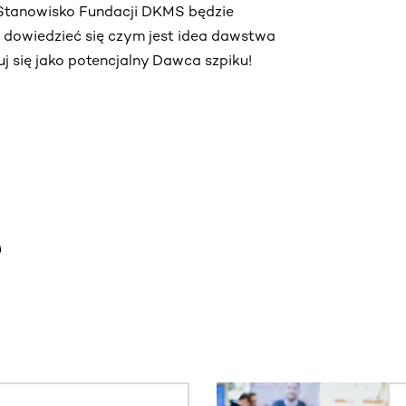
. Stanowisko Fundacji DKMS będzie
ą dowiedzieć się czym jest idea dawstwa
truj się jako potencjalny Dawca szpiku!
e
. Użyj klawisza Tab lub przesuń palcem, aby zobaczyć więce