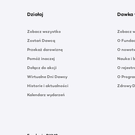
Działaj
Dawka 
Zobacz wszystko
Zobacz 
Zostań Dawcą
O Funda
Przekaż darowiznę
O nowotw
Pomóż inaczej
Nauka i 
Dołącz do akcji
O rejestr
Wirtualne Dni Dawcy
O Progra
Historie i aktualności
Zdrowy 
Kalendarz wydarzeń