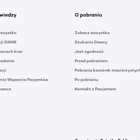
wiedzy
O pobraniu
wszystko
Zobacz wszystko
cji DKMS
Szukanie Dawcy
orach krwi
Jest zgodność
badania
Przed pobraniem
acji
Pobranie komórek macierzystyc
mie Wsparcia Pacjentów
Po pobraniu
Dawca
Kontakt z Pacjentem