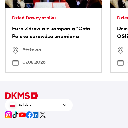
Dzień Dawcy szpiku
Dzie
Fura Zdrowia z kampanią "Cała
Dzi
Polska sprawdza znamiona
OSI
Błażowa
07.08.2026
Polska