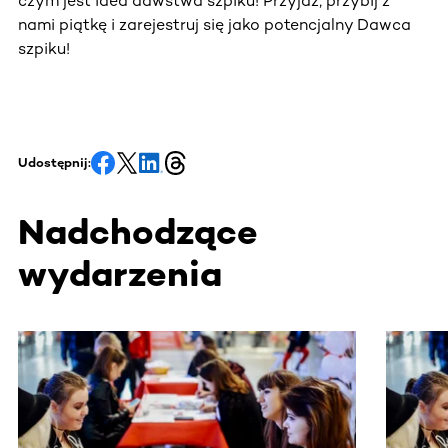
czym jest idea dawstwa szpiku! Przyjdź, przybij z
nami piątkę i zarejestruj się jako potencjalny Dawca
szpiku!
Udostępnij:
Nadchodzące
wydarzenia
Ta sekcja zawiera treści przewijane w poziomie. Użyj kl