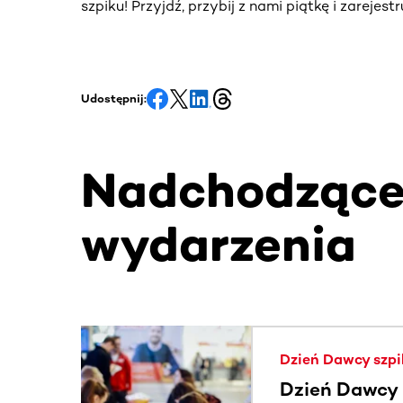
szpiku! Przyjdź, przybij z nami piątkę i zarejes
Udostępnij:
Nadchodząc
wydarzenia
Ta sekcja zawiera treści przewijane w poziomie
Dzień Dawcy szpi
Dzień Dawcy S