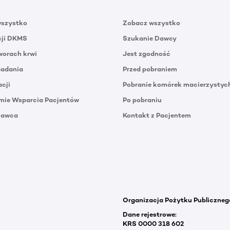
wszystko
Zobacz wszystko
cji DKMS
Szukanie Dawcy
orach krwi
Jest zgodność
badania
Przed pobraniem
acji
Pobranie komórek macierzystyc
mie Wsparcia Pacjentów
Po pobraniu
Dawca
Kontakt z Pacjentem
Organizacja Pożytku Publiczneg
Dane rejestrowe:
KRS 0000 318 602