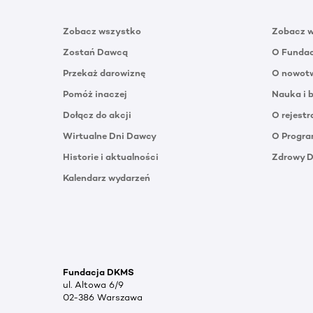
Zobacz wszystko
Zobacz 
Zostań Dawcą
O Funda
Przekaż darowiznę
O nowotw
Pomóż inaczej
Nauka i 
Dołącz do akcji
O rejestr
Wirtualne Dni Dawcy
O Progra
Historie i aktualności
Zdrowy 
Kalendarz wydarzeń
Fundacja DKMS
ul. Altowa 6/9
02-386 Warszawa