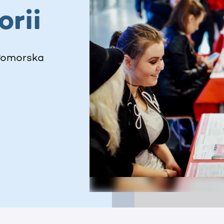
orii
 Pomorska