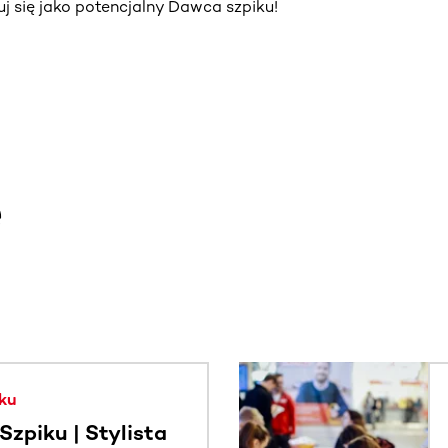
truj się jako potencjalny Dawca szpiku!
e
. Użyj klawisza Tab lub przesuń palcem, aby zobaczyć więce
ku
zpiku | Stylista