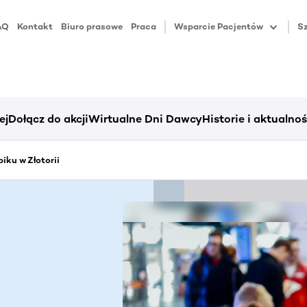
AQ
Kontakt
Biuro prasowe
Praca
Wsparcie Pacjentów
Sz
ej
Dołącz do akcji
Wirtualne Dni Dawcy
Historie i aktualnoś
iku w Złotorii