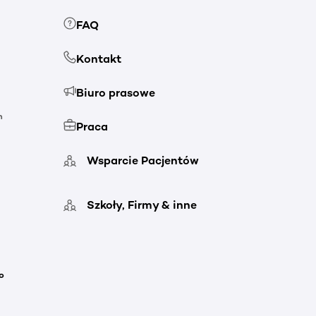
FAQ
Kontakt
Biuro prasowe
h
Praca
Wsparcie Pacjentów
Szkoły, Firmy & inne
o