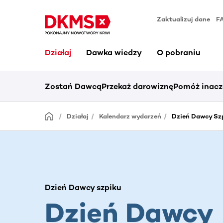
Zaktualizuj dane
F
Działaj
Dawka wiedzy
O pobraniu
Zostań Dawcą
Przekaż darowiznę
Pomóż inacz
Działaj
Kalendarz wydarzeń
Dzień Dawcy Szp
Dzień Dawcy szpiku
Dzień Dawcy