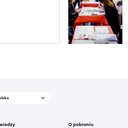
olska
wiedzy
O pobraniu