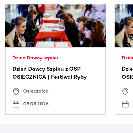
Ta sekcja zawiera treści przewijane w poziomie. Użyj kl
Dzień Dawcy szpiku
Dzie
Dzień Dawcy Szpiku z OSP
Dzi
OSIECZNICA | Festiwal Ryby
OSI
Osiecznica
08.08.2026