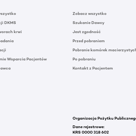
wszystko
Zobacz wszystko
cji DKMS
Szukanie Dawcy
orach krwi
Jest zgodność
badania
Przed pobraniem
acji
Pobranie komórek macierzystyc
mie Wsparcia Pacjentów
Po pobraniu
Dawca
Kontakt z Pacjentem
Organizacja Pożytku Publiczneg
Dane rejestrowe:
KRS 0000 318 602