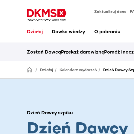
Zaktualizuj dane
F
Działaj
Dawka wiedzy
O pobraniu
Zostań Dawcą
Przekaż darowiznę
Pomóż inacz
Działaj
Kalendarz wydarzeń
Dzień Dawcy Szp
Dzień Dawcy szpiku
Dzień Dawcy