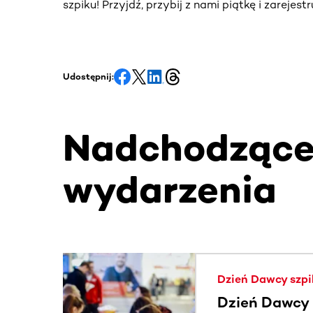
szpiku! Przyjdź, przybij z nami piątkę i zarejes
Udostępnij:
Nadchodząc
wydarzenia
Ta sekcja zawiera treści przewijane w poziomie
Dzień Dawcy szpi
Dzień Dawcy 