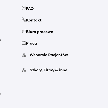
FAQ
Kontakt
Biuro prasowe
h
Praca
Wsparcie Pacjentów
Szkoły, Firmy & inne
o