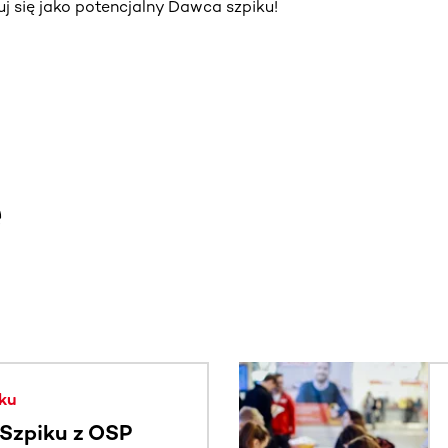
truj się jako potencjalny Dawca szpiku!
e
. Użyj klawisza Tab lub przesuń palcem, aby zobaczyć więce
ku
Szpiku z OSP