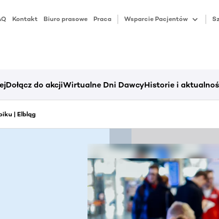
AQ
Kontakt
Biuro prasowe
Praca
Wsparcie Pacjentów
Sz
ej
Dołącz do akcji
Wirtualne Dni Dawcy
Historie i aktualnoś
iku | Elbląg