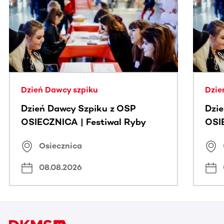
Ta sekcja zawiera treści przewijane w poziomie. Użyj kl
Dzień Dawcy szpiku
Dzie
Dzień Dawcy Szpiku z OSP
Dzi
OSIECZNICA | Festiwal Ryby
OSI
Osiecznica
08.08.2026