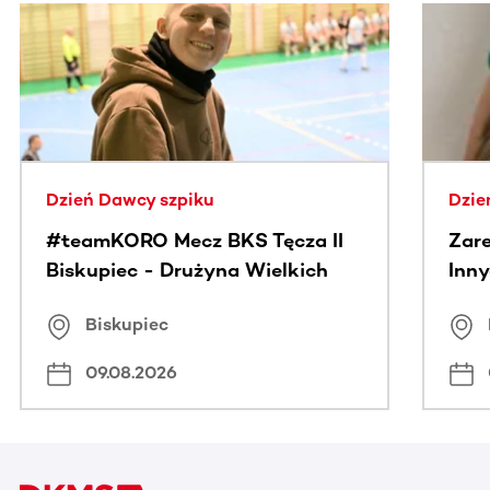
Ta sekcja zawiera treści przewijane w poziomie. Użyj kl
Dzień Dawcy szpiku
Dzie
#teamKORO Mecz BKS Tęcza II
Zare
Biskupiec - Drużyna Wielkich
Inny
Serc
Puc
Biskupiec
09.08.2026