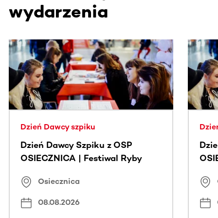
wydarzenia
Ta sekcja zawiera treści przewijane w poziomie. Użyj kl
Dzień Dawcy szpiku
Dzie
Dzień Dawcy Szpiku z OSP
Dzi
OSIECZNICA | Festiwal Ryby
OSI
Osiecznica
08.08.2026