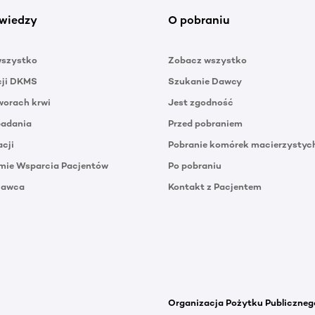
wiedzy
O pobraniu
wszystko
Zobacz wszystko
cji DKMS
Szukanie Dawcy
orach krwi
Jest zgodność
badania
Przed pobraniem
acji
Pobranie komórek macierzystyc
mie Wsparcia Pacjentów
Po pobraniu
Dawca
Kontakt z Pacjentem
Organizacja Pożytku Publiczneg