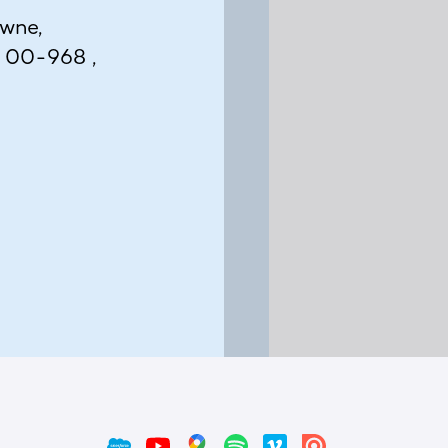
ówne,
, 00-968 ,