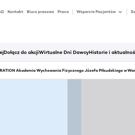
AQ
Kontakt
Biuro prasowe
Praca
Wsparcie Pacjentów
Sz
ej
Dołącz do akcji
Wirtualne Dni Dawcy
Historie i aktualnoś
ATION Akademia Wychowania Fizycznego Józefa Piłsudskiego w Wa