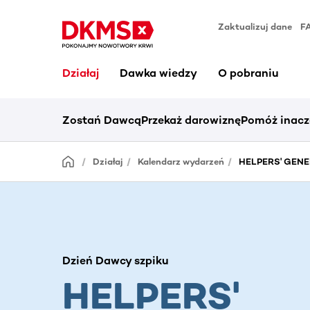
Zaktualizuj dane
F
Działaj
Dawka wiedzy
O pobraniu
Zostań Dawcą
Przekaż darowiznę
Pomóż inacz
Działaj
Kalendarz wydarzeń
HELPERS' GENER
Dzień Dawcy szpiku
HELPERS'