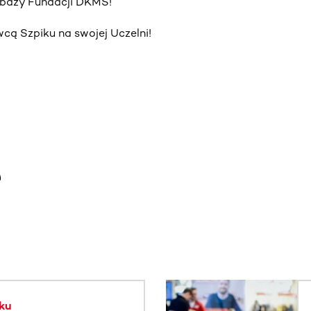
o bazy Fundacji DKMS!
ą Szpiku na swojej Uczelni!
e
. Użyj klawisza Tab lub przesuń palcem, aby zobaczyć więce
ku