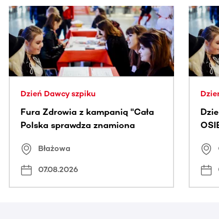
Ta sekcja zawiera treści przewijane w poziomie. Użyj kl
Dzień Dawcy szpiku
Dzie
Fura Zdrowia z kampanią "Cała
Dzi
Polska sprawdza znamiona
OSI
Błażowa
07.08.2026