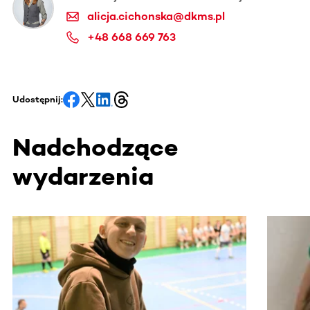
alicja.cichonska@dkms.pl
+48 668 669 763
Udostępnij:
Nadchodzące
wydarzenia
Ta sekcja zawiera treści przewijane w poziomie. Użyj kl