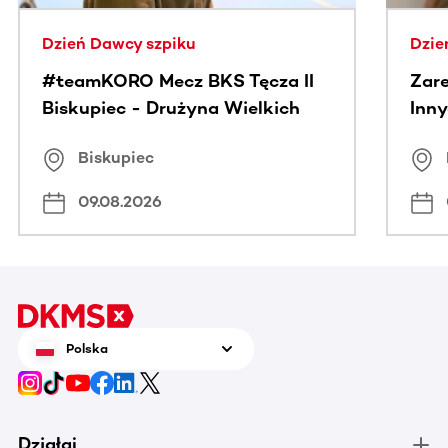
Dzień Dawcy szpiku
Dzie
#teamKORO Mecz BKS Tęcza II
Zare
Biskupiec - Drużyna Wielkich
Inny
Serc
Puc
Biskupiec
09.08.2026
Polska
Działaj