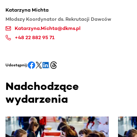
Katarzyna Michta
Młodszy Koordynator ds. Rekrutacji Dawców
Katarzyna.Michta@dkms.pl
+48 22 882 95 71
Udostępnij:
Nadchodzące
wydarzenia
Ta sekcja zawiera treści przewijane w poziomie. Użyj kl