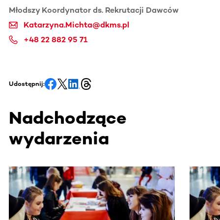
Młodszy Koordynator ds. Rekrutacji Dawców
Katarzyna.Michta@dkms.pl
+48 22 882 95 71
Udostępnij:
Nadchodzące
wydarzenia
Ta sekcja zawiera treści przewijane w poziomie. Użyj kl