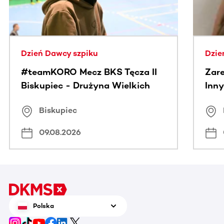
Dzień Dawcy szpiku
Dzie
#teamKORO Mecz BKS Tęcza II
Zare
Biskupiec - Drużyna Wielkich
Inny
Serc
Puc
Biskupiec
09.08.2026
Polska