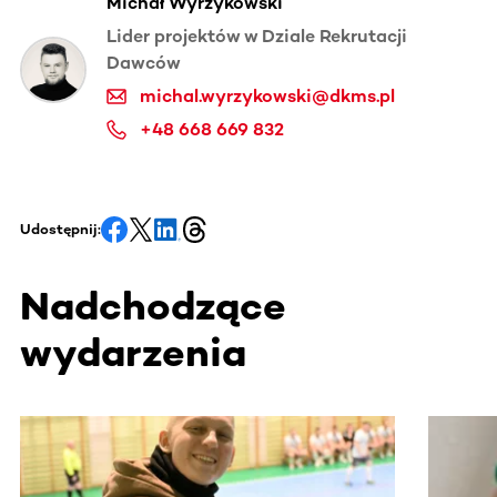
Michał Wyrzykowski
Lider projektów w Dziale Rekrutacji
Dawców
michal.wyrzykowski@dkms.pl
+48 668 669 832
Udostępnij:
Nadchodzące
wydarzenia
Ta sekcja zawiera treści przewijane w poziomie. Użyj kl