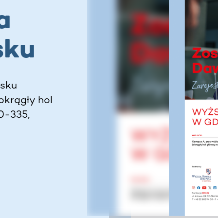
a
sku
ńsku
okrągły hol
80-335,