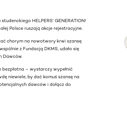
ktu studenckiego HELPERS’ GENERATION!
łej Polsce ruszają akcje rejestracyjne.
by dać chorym na nowotwory krwi szansę
e, wspólnie z Fundacją DKMS, udało się
ch Dawców.
ie bezpłatna – wystarczy wypełnić
wdę niewiele, by dać komuś szansę na
 potencjalnych dawców i dołącz do