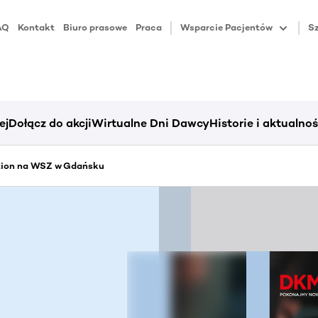
AQ
Kontakt
Biuro prasowe
Praca
Wsparcie Pacjentów
Sz
ej
Dołącz do akcji
Wirtualne Dni Dawcy
Historie i aktualnoś
ation na WSZ w Gdańsku