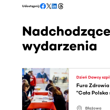
Udostępnij:
Nadchodząc
wydarzenia
Ta sekcja zawiera treści przewijane w poziomie
Dzień Dawcy szpi
Fura Zdrowia
"Cała Polska
znamiona
Błażowa