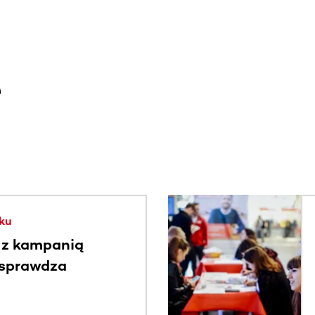
e
. Użyj klawisza Tab lub przesuń palcem, aby zobaczyć więce
ku
 z kampanią
 sprawdza