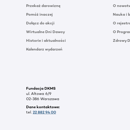
Przekaż darowiznę
O nowotw
Pomóż inaczej
Nauka i 
Dołącz do akcji
O rejestr
Wirtualne Dni Dawcy
O Progra
Historie i aktualności
Zdrowy 
Kalendarz wydarzeń
Fundacja DKMS
ul. Altowa 6/9
02-386 Warszawa
Dane kontaktowe:
tel.
22 882 94 00