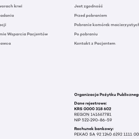
orach krwi
Jest zgodność
badania
Przed pobraniem
acji
Pobranie komórek macierzystyc
mie Wsparcia Pacjentów
Po pobraniu
Dawca
Kontakt z Pacjentem
Organizacja Pożytku Publiczneg
Dane rejestrowe:
KRS 0000 318 602
REGON 141667781
NIP 522-290-86-59
Rachunek bankowy:
PEKAO SA 92 1240 6292 1111 0