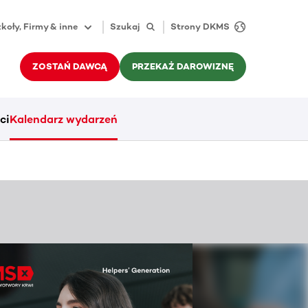
koły, Firmy & inne
Szukaj
Strony DKMS
ZOSTAŃ DAWCĄ
PRZEKAŻ DAROWIZNĘ
ci
Kalendarz wydarzeń