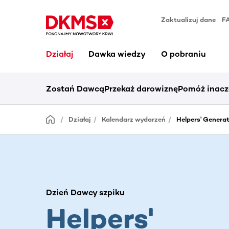
Zaktualizuj dane
F
Działaj
Dawka wiedzy
O pobraniu
Zostań Dawcą
Przekaż darowiznę
Pomóż inacz
Działaj
Kalendarz wydarzeń
Helpers' Gener
Dzień Dawcy szpiku
Helpers'