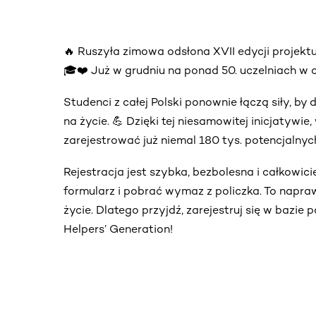
🔥 Ruszyła zimowa odsłona XVII edycji proje
🎓❤️ Już w grudniu na ponad 50. uczelniach w ca
Studenci z całej Polski ponownie łączą siły, 
na życie. 💪 Dzięki tej niesamowitej inicjatywi
zarejestrować już niemal 180 tys. potencjalny
Rejestracja jest szybka, bezbolesna i całkowic
formularz i pobrać wymaz z policzka. To napra
życie. Dlatego przyjdź, zarejestruj się w bazie
Helpers’ Generation!