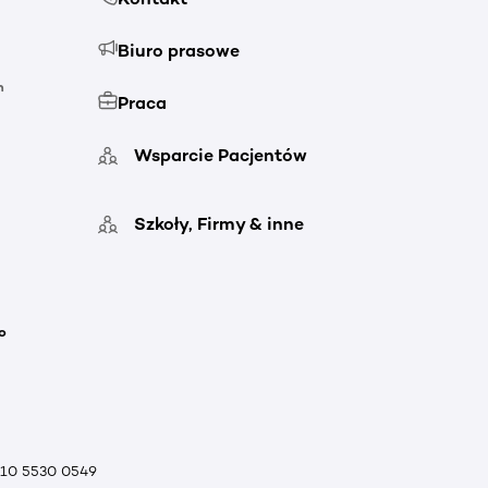
Biuro prasowe
h
Praca
Wsparcie Pacjentów
Szkoły, Firmy & inne
o
010 5530 0549