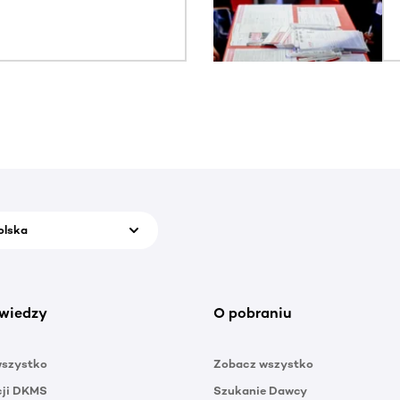
olska
wiedzy
O pobraniu
wszystko
Zobacz wszystko
cji DKMS
Szukanie Dawcy