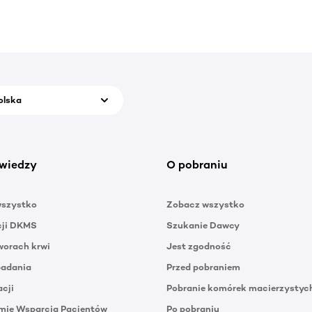
olska
wiedzy
O pobraniu
wszystko
Zobacz wszystko
cji DKMS
Szukanie Dawcy
orach krwi
Jest zgodność
badania
Przed pobraniem
acji
Pobranie komórek macierzystyc
mie Wsparcia Pacjentów
Po pobraniu