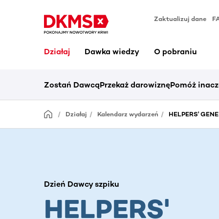
Zaktualizuj dane
F
Działaj
Dawka wiedzy
O pobraniu
Zostań Dawcą
Przekaż darowiznę
Pomóż inacz
Działaj
Kalendarz wydarzeń
HELPERS' GENER
Dzień Dawcy szpiku
HELPERS'