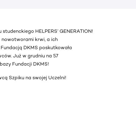
ektu studenckiego HELPERS’ GENERATION!
 z nowotworami krwi, a ich
z Fundacją DKMS poskutkowała
ców. Już w grudniu na 57
o bazy Fundacji DKMS!
ą Szpiku na swojej Uczelni!