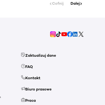
Cofnij
Dalej
Zaktualizuj dane
FAQ
Kontakt
Biuro prasowe
h
Praca