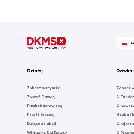
P
Działaj
Dawka 
Zobacz wszystko
Zobacz 
Zostań Dawcą
O Funda
Przekaż darowiznę
O nowotw
Pomóż inaczej
Nauka i 
Dołącz do akcji
O rejestr
Wirtualne Dni Dawcy
O Progra