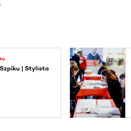
e
. Użyj klawisza Tab lub przesuń palcem, aby zobaczyć więce
ku
zpiku | Stylista