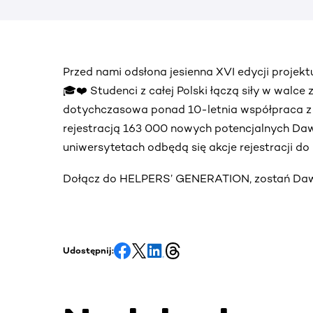
Przed nami odsłona jesienna XVI edycji proj
🎓❤️ Studenci z całej Polski łączą siły w walce
dotychczasowa ponad 10-letnia współpraca 
rejestracją 163 000 nowych potencjalnych Daw
uniwersytetach odbędą się akcje rejestracji d
Dołącz do HELPERS’ GENERATION, zostań Dawc
Udostępnij: