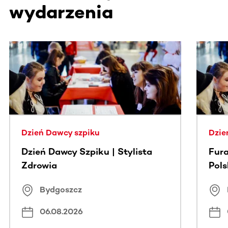
wydarzenia
Ta sekcja zawiera treści przewijane w poziomie. Użyj kl
Dzień Dawcy szpiku
Dzie
Dzień Dawcy Szpiku | Stylista
Fura
Zdrowia
Pol
Bydgoszcz
06.08.2026