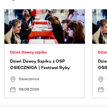
Ta sekcja zawiera treści przewijane w poziomie. Użyj kl
Dzień Dawcy szpiku
Dzie
Dzień Dawcy Szpiku z OSP
Dzi
OSIECZNICA | Festiwal Ryby
OSI
Osiecznica
08.08.2026