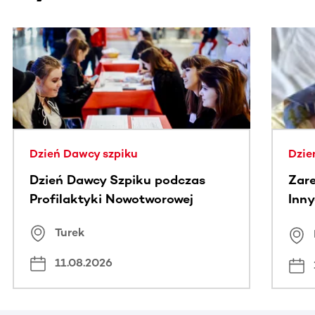
Ta sekcja zawiera treści przewijane w poziomie. Użyj kl
Dzień Dawcy szpiku
Dzie
Dzień Dawcy Szpiku podczas
Zare
Profilaktyki Nowotworowej
Inny
spo
Turek
Bus
11.08.2026