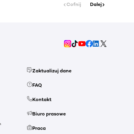
Cofnij
Dalej
Zaktualizuj dane
FAQ
Kontakt
Biuro prasowe
h
Praca