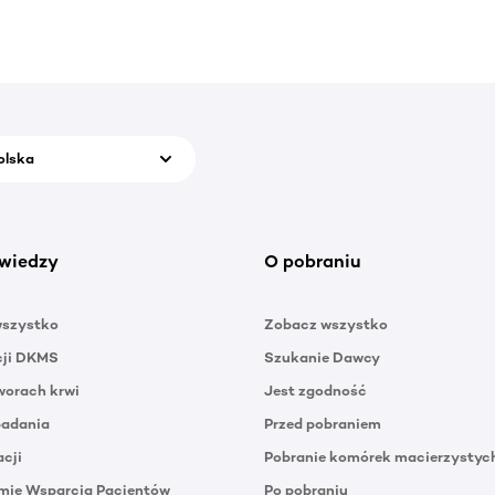
olska
wiedzy
O pobraniu
wszystko
Zobacz wszystko
cji DKMS
Szukanie Dawcy
orach krwi
Jest zgodność
badania
Przed pobraniem
acji
Pobranie komórek macierzystyc
mie Wsparcia Pacjentów
Po pobraniu