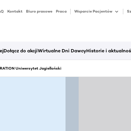
AQ
Kontakt
Biuro prasowe
Praca
Wsparcie Pacjentów
Sz
ej
Dołącz do akcji
Wirtualne Dni Dawcy
Historie i aktualnoś
ATION Uniwersytet Jagielloński