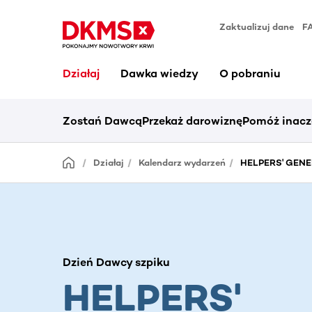
Zaktualizuj dane
F
Działaj
Dawka wiedzy
O pobraniu
Zostań Dawcą
Przekaż darowiznę
Pomóż inacz
Działaj
Kalendarz wydarzeń
HELPERS' GENER
Dzień Dawcy szpiku
HELPERS'