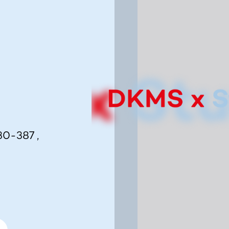
N
30-387 ,