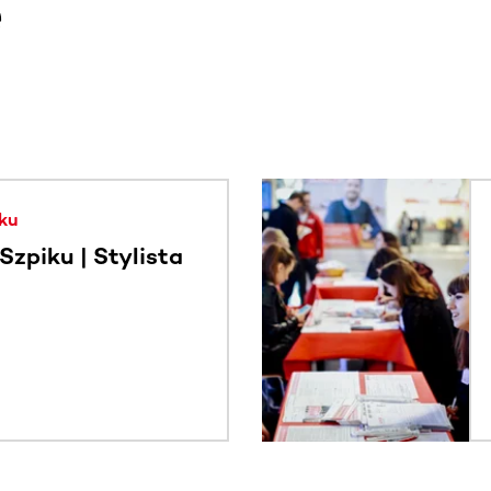
e
. Użyj klawisza Tab lub przesuń palcem, aby zobaczyć więce
ku
zpiku | Stylista