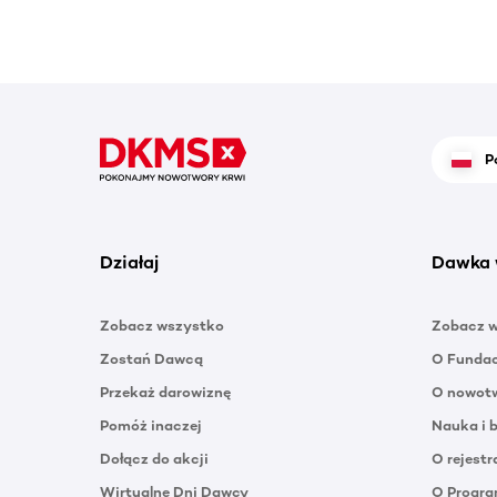
P
Działaj
Dawka 
Zobacz wszystko
Zobacz 
Zostań Dawcą
O Funda
Przekaż darowiznę
O nowotw
Pomóż inaczej
Nauka i 
Dołącz do akcji
O rejestr
Wirtualne Dni Dawcy
O Progra