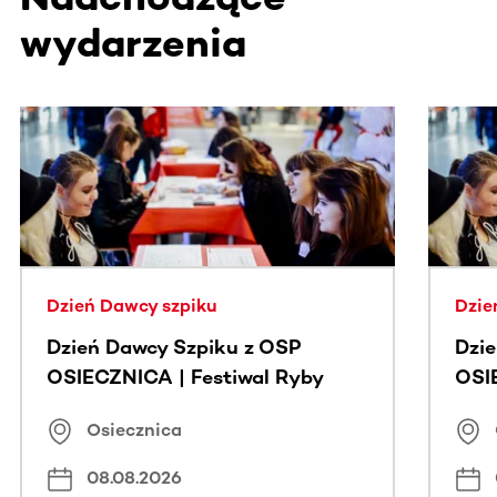
wydarzenia
Ta sekcja zawiera treści przewijane w poziomie. Użyj kl
Dzień Dawcy szpiku
Dzie
Dzień Dawcy Szpiku z OSP
Dzi
OSIECZNICA | Festiwal Ryby
OSI
Osiecznica
08.08.2026