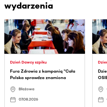
wydarzenia
Ta sekcja zawiera treści przewijane w poziomie. Użyj kl
Dzień Dawcy szpiku
Dzie
Fura Zdrowia z kampanią "Cała
Dzi
Polska sprawdza znamiona
OSI
Błażowa
07.08.2026